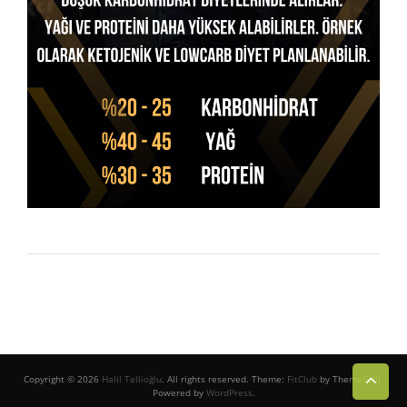
Copyright © 2026
Halil Tellioğlu
. All rights reserved. Theme:
FitClub
by ThemeGrill.
Powered by
WordPress
.