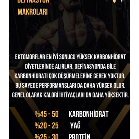
Beslenmesi
Uzmanı
&
Atletik
Performans
Antrenörü